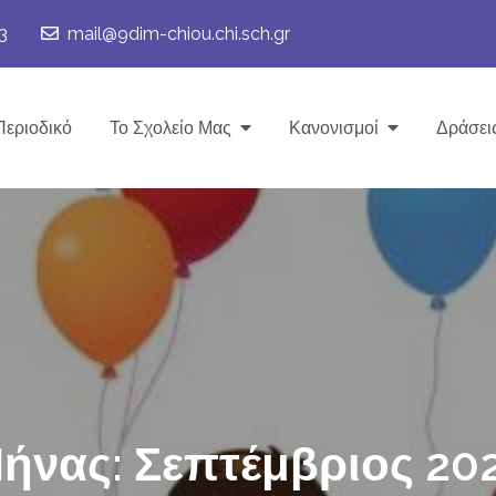
3
mail@9dim-chiou.chi.sch.gr
Περιοδικό
Το Σχολείο Μας
Κανονισμοί
Δράσει
ήνας:
Σεπτέμβριος 20