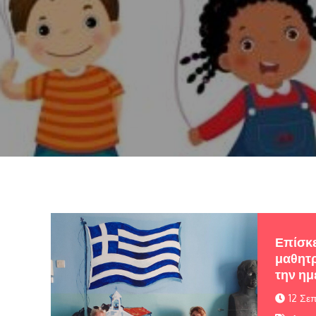
Επίσκ
μαθητρ
την ημ
12 Σε