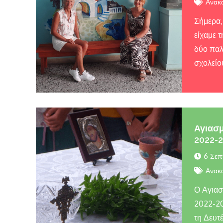
Ανακο
Σήμερα,
είχαμε 
δύο παλ
σχολείο
Αγιασμ
2022-
6 Σεπ
Ανακο
Ο Αγιασ
2022-20
τη Δευτ