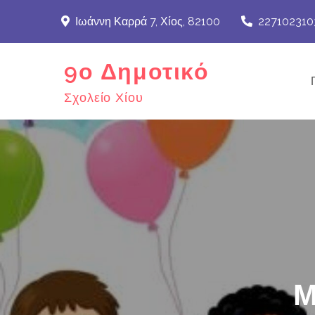
Skip
Ιωάννη Καρρά 7, Χίος, 82100
227102310
to
content
9ο Δημοτικό
Σχολείο Χίου
Μ