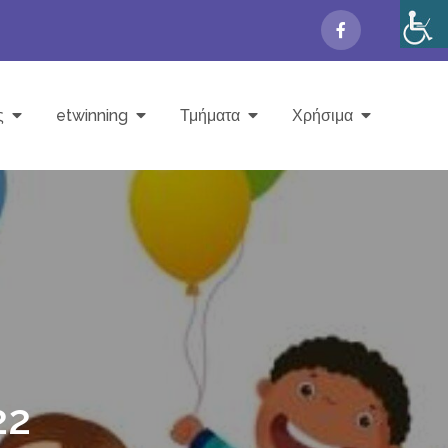
ς
etwinning
Τμήματα
Χρήσιμα
22