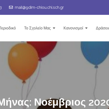
3
mail@9dim-chiou.chi.sch.gr
Περιοδικό
Το Σχολείο Μας
Κανονισμοί
Δράσει
Μήνας:
Νοέμβριος 202