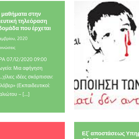
 μαθήματα στην
ευτική τηλεόραση
δομάδα που έρχεται
εμβρίου, 2020
ινώσεις
Α 07/12/2020 09:00
γείο: Μια αφήγηση
χίλιες ιδέες σκόρπισαν:
λόβερ» (Εκπαιδευτικοί:
αλιώτου – […]
Εξ’ αποστάσεως Υπηρ