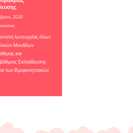
ροβάθμιας
δευσης
μβρίου, 2020
ινώσεις
στολή λειτουργίας όλων
ολικών Μονάδων
θμιας και
βάθμιας Εκπαίδευσης
αι των Βρεφονηπιακών