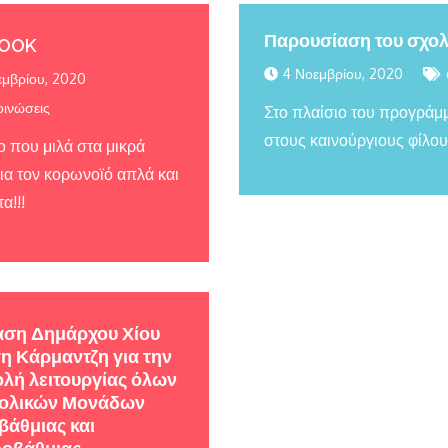
Παρουσίαση του σχολε
BOOK
4 Νοεμβρίου, 2020
εμβρίου, 2020
ινώσεις
Στο πλαίσιο του προγράμ
στους καινούργιους φίλου
ο που μιλά στα μικρά
για τον κορωνοϊό απλά και
α!!!
ση Δημάρχου Χίου
η Κάρμαντζη για την
λή λειτουργίας όλων
χολικών Μονάδων
άθμιας και