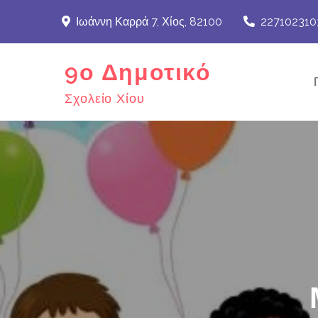
Skip
Ιωάννη Καρρά 7, Χίος, 82100
227102310
to
content
9ο Δημοτικό
Σχολείο Χίου