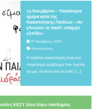
19 Νοεμβρίου – Παγκόσμια
ημέρα κατά της
Κακοποίησης Παιδιών: «Αν
γλιτώσει το παιδί, υπάρχει
ελπίδα»
19 Νοεμβρίου, 2020
Ανακοινώσεις
Η παιδική κακοποίηση είναι ένα
παγκόσμιο πρόβλημα που πρέπει
να μας πονέσει για να λυθεί. […]
εσίες ΚΕΣΥ Χίου λόγω πανδημίας