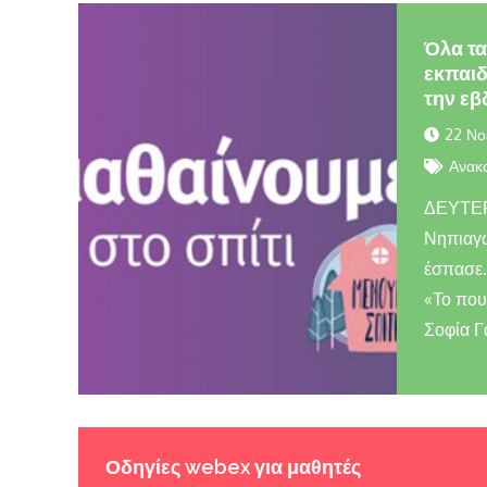
Όλα τα
εκπαιδ
την εβ
22 Νο
Ανακο
ΔΕΥΤΕΡ
Νηπιαγω
έσπασε…
«Το που
Σοφία Γ
Οδηγίες webex για μαθητές