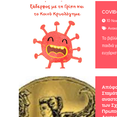
COVI
10 Νο
Ανακο
Το βιβλί
παιδιά 
ευχάριστ
Απόφα
Σταμάτ
αναστο
των Σ
Πρωτοβ