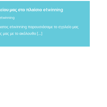
ίου μας στο πλαίσιο etwinning
etwinning
ματος etwinning παρουσιάσαμε το σχολείο μας
ς μας με το ακόλουθο […]