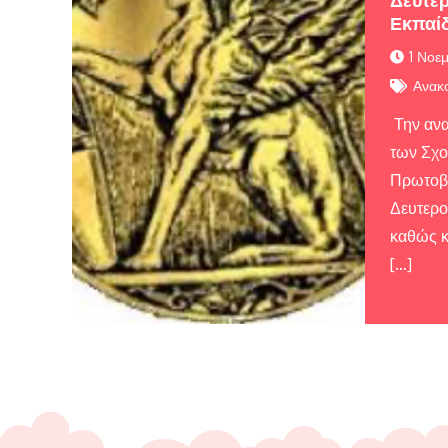
Δευτε
Εκπαί
1 Νοε
Ανακο
Την ανα
των Σχ
Πρωτοβά
Δευτερο
καθώς κ
[…]