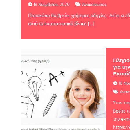
18 Νοεμβρίου, 2020
Ανακοινώσεις
Παρακάτω θα βρείτε χρήσιμες οδηγίες : Δείτε κι 
αυτό το κατατοπιστικό βίντεο […]
Πληροφ
για τη
Εκπαίδ
16 Νο
Ανακο
Στον πα
βρείτε π
την e-m
https:/