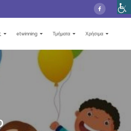
ς
etwinning
Τμήματα
Χρήσιμα
0