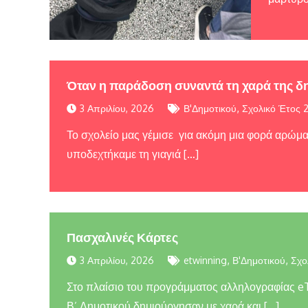
Όταν η παράδοση συναντά τη χαρά της δ
,
3 Απριλίου, 2026
Β'Δημοτικού
Σχολικό Έτος 
Το σχολείο μας γέμισε για ακόμη μια φορά αρώμα
υποδεχτήκαμε τη γιαγιά […]
Πασχαλινές Κάρτες
,
,
3 Απριλίου, 2026
etwinning
Β'Δημοτικού
Σχο
Στο πλαίσιο του προγράμματος αλληλογραφίας eT
Β’ Δημοτικού δημιούργησαν με χαρά και […]