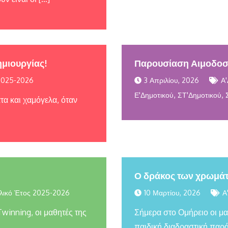
ημιουργίας!
Παρουσίαση Αιμοδοσ
2025-2026
3 Απριλίου, 2026
Α'
,
,
Ε'Δημοτικού
ΣΤ'Δημοτικού
τα και χαμόγελα, όταν
Ο δράκος των χρωμά
λικό Έτος 2025-2026
10 Μαρτίου, 2026
Α
winning, οι μαθητές της
Σήμερα στο Ομήρειο οι μα
παιδική διαδραστική παρ