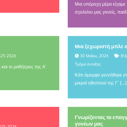
Μια υπέροχη μέρα είχαμε 
σχολείου μας γονείς, παιδ
Μια ξεχωριστή μπλε 
025-2026
30 Μαΐου, 2026
Β'Δ
Τμήμα ένταξης
και οι μαθήτριες της Α’
Κάτι όμορφο γεννήθηκε στ
μικροί ηθοποιοί της Γ΄ […]
Γνωρίζοντας τα επαγγ
γονέων μας
2025-2026