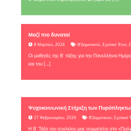
Μαζί πιο δυνατοί
,
8 Μαρτίου, 2026
Β'Δημοτικού
Σχολικό Έτος 
Οι μαθητές της Β’ τάξης για την Πανελλήνια Ημέρ
και του […]
Ψυχοκοινωνική Στήριξη των Πυρόπληκτων
,
27 Φεβρουαρίου, 2026
Β'Δημοτικού
Σχολικό 
Η Β’ Τάξη του σχολείου μας συμμετείχε στο «Πρ