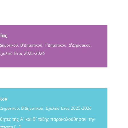
ίας
,
,
,
,
Δημοτικού
Β'Δημοτικού
Γ'Δημοτικού
Δ'Δημοτικού
Σχολικό Έτος 2025-2026
των
,
,
'Δημοτικού
Β'Δημοτικού
Σχολικό Έτος 2025-2026
θητές της Α’ και Β’ τάξης παρακολούθησαν την
άσταση […]