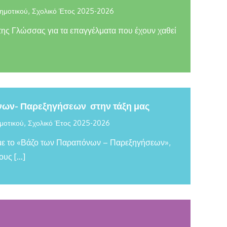
,
ημοτικού
Σχολικό Έτος 2025-2026
 της Γλώσσας για τα επαγγέλματα που έχουν χαθεί
νων- Παρεξηγήσεων στην τάξη μας
,
μοτικού
Σχολικό Έτος 2025-2026
υμε το «Βάζο των Παραπόνων – Παρεξηγήσεων»,
ους […]