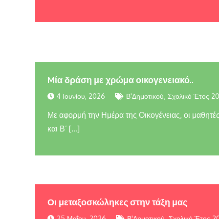
Mία δράση με χρώμα οικογενειακό..
,
4 Ιουνίου, 2026
Β'Δημοτικού
Σχολικό Έτος 2
Με αφορμή την Ημέρα της Οικογένειας, οι μαθητές 
και Β’ […]
Οι μεταξοσκώληκες στην τάξη μας
,
25 Μαΐου, 2026
Β'Δημοτικού
Σχολικό Έτος 