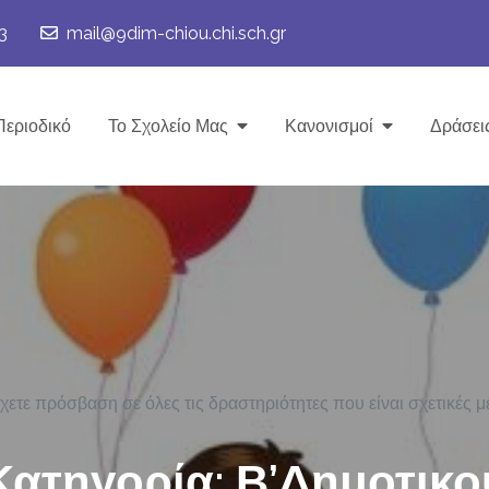
3
mail@9dim-chiou.chi.sch.gr
Περιοδικό
Το Σχολείο Μας
Κανονισμοί
Δράσει
χετε πρόσβαση σε όλες τις δραστηριότητες που είναι σχετικές με
Κατηγορία:
Β’Δημοτικο