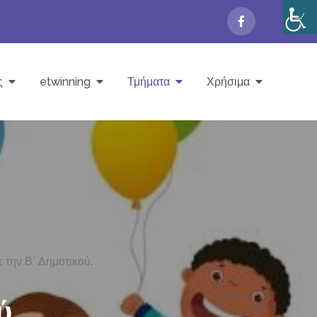
ς
etwinning
Τμήματα
Χρήσιμα
 την Β’ Δημοτικού.
ύ