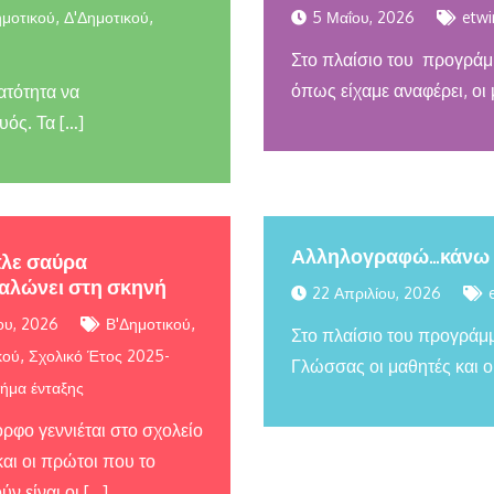
,
,
ημοτικού
Δ'Δημοτικού
5 Μαΐου, 2026
etwi
Στο πλαίσιο του προγράμ
όπως είχαμε αναφέρει, οι 
ατότητα να
ός. Τα […]
Αλληλογραφώ…κάνω ν
πλε σαύρα
αλώνει στη σκηνή
22 Απριλίου, 2026
,
ου, 2026
Β'Δημοτικού
Στο πλαίσιο του προγράμμ
,
κού
Σχολικό Έτος 2025-
Γλώσσας οι μαθητές και οι
ήμα ένταξης
ορφο γεννιέται στο σχολείο
αι οι πρώτοι που το
ν είναι οι […]