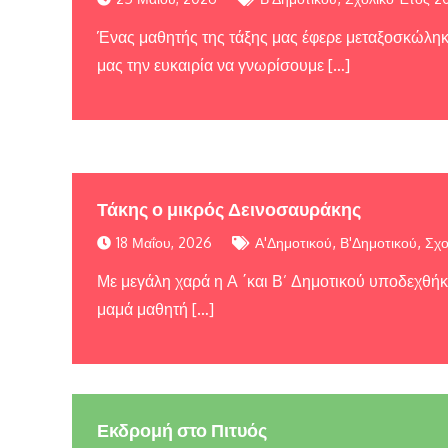
Ένας μαθητής της τάξης μας έφερε μεταξοσκώληκε
μας την ευκαιρία να γνωρίσουμε […]
Τάκης ο μικρός Δεινοσαυράκης
,
,
18 Μαΐου, 2026
Α'Δημοτικού
Β'Δημοτικού
Σχο
Με μεγάλη χαρά η Α ΄και Β’ Δημοτικού υποδεχθήκ
μαμά μαθητή […]
Εκδρομή στο Πιτυός