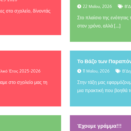
22 Μαΐου, 2026
Β'Δ
ς στο σχολείο, δίνοντάς
Στο πλαίσιο της ενότητας
στον χρόνο, αλλά […]
Το Βάζο των Παραπό
λικό Έτος 2025-2026
11 Μαΐου, 2026
Β'Δη
αμε στο σχολείο μας τη
Στην τάξη μας εφαρμόζο
μια πρακτική που βοηθά τ
Έχουμε γράμμα!!!