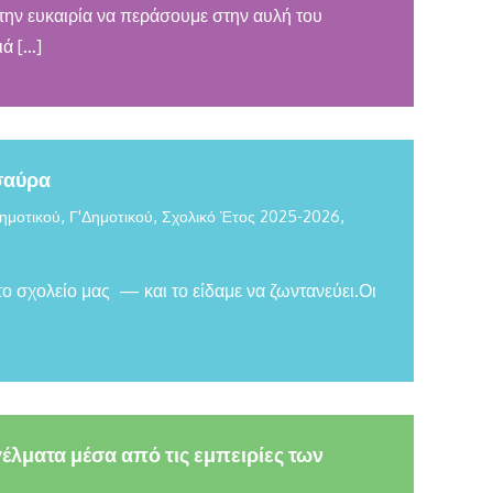
την ευκαιρία να περάσουμε στην αυλή του
ιά […]
σαύρα
,
,
,
ημοτικού
Γ'Δημοτικού
Σχολικό Έτος 2025-2026
ο σχολείο μας — και το είδαμε να ζωντανεύει.Οι
έλματα μέσα από τις εμπειρίες των