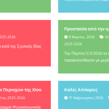
Προστασία από την η
2025-2026
8 Μαρτίου, 2026
Α'
2025-2026
α κατά της Σχολικής Βίας
Την Πέμπτη 5/3/2026 τα πα
παρακολούθησαν με μεγά
 Περιοχών της Χίου
Καλές Απόκριες
Έτος 2025-2026
19 Φεβρουαρίου, 2026
όγραμμα Ψυχοκοινωνικής