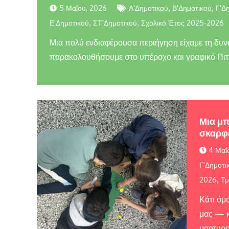
,
,
5 Μαΐου, 2026
Α'Δημοτικού
Β'Δημοτικού
Γ'Δ
,
,
Ε'Δημοτικού
ΣΤ'Δημοτικού
Σχολικό Έτος 2025-2026
Μια πολύ ενδιαφέρουσα περιήγηση είχαμε τη δυν
παρακολουθήσουμε στο υπέροχο και γραφικό Πιτυ
Μια μ
σκαρφ
4 Μαΐ
Γ'Δημοτι
,
2026
Τμ
Κάτι όμ
μας — κ
μαρτυρού