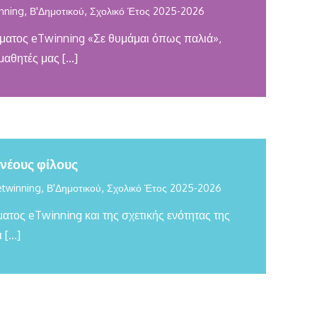
,
,
nning
Β'Δημοτικού
Σχολικό Έτος 2025-2026
ματος eTwinning «Σε θυμάμαι όπως παλιά»,
μαθητές μας […]
έους φίλους
,
,
etwinning
Β'Δημοτικού
Σχολικό Έτος 2025-2026
ατος eTwinning και της σχετικής ενότητας της
 […]