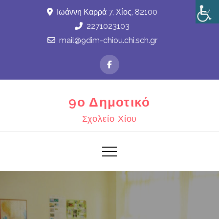
Skip
Ιωάννη Καρρά 7, Χίος, 82100
to
2271023103
content
mail@9dim-chiou.chi.sch.gr
9ο Δημοτικό
Σχολείο Χίου