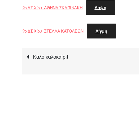
Λήψη
9ο ΔΣ Χίου_ΑΘΗΝΑ ΣΚΑΠΙΝΑΚΗ
Λήψη
9ο ΔΣ Χίου_ΣΤΕΛΛΑ ΚΑΤΟΛΕΩΝ
Πλοήγηση
Καλό καλοκαίρι!
άρθρων