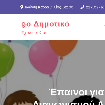
Skip
Ιωάννη Καρρά 7, Χίος, 82100
227102310
to
content
9ο Δημοτικό
Σχολείο Χίου
Έπαινοι γι
Διαγωνισμού Α