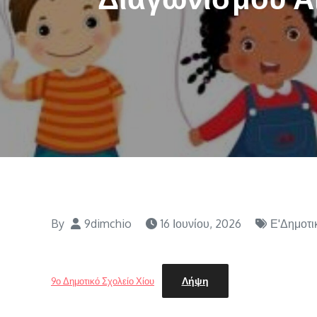
By
9dimchio
16 Ιουνίου, 2026
Ε'Δημοτι
Λήψη
9ο Δημοτικό Σχολείο Χίου