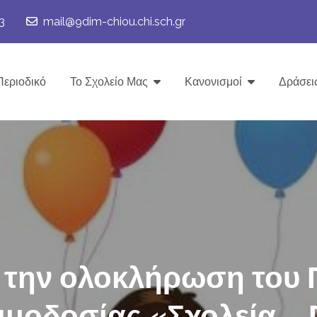
3
mail@9dim-chiou.chi.sch.gr
Περιοδικό
Το Σχολείο Μας
Κανονισμοί
Δράσει
α την ολοκλήρωση του 
ιμοδοσίας «Σχολεία – 