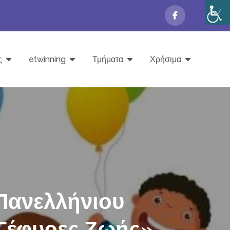
ς
etwinning
Τμήματα
Χρήσιμα
Πανελλήνιου
Γέφυρες Ζωής»,