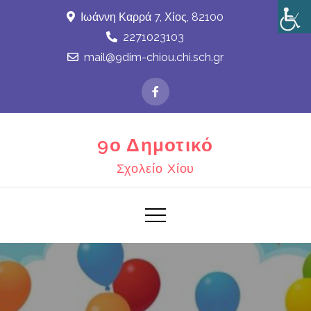
Skip
Ιωάννη Καρρά 7, Χίος, 82100
to
2271023103
content
mail@9dim-chiou.chi.sch.gr
9ο Δημοτικό
Σχολείο Χίου