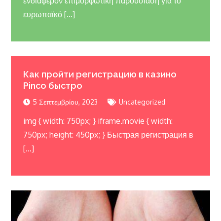
ενδιαφέρον επιμορφωτική παρουσίαση για το
ευρωπαϊκό […]
Как пройти регистрацию в казино
Pinco быстро
5 Σεπτεμβρίου, 2023
Uncategorized
img { width: 750px; } iframe.movie { width:
750px; height: 450px; } Быстрая регистрация в
[…]