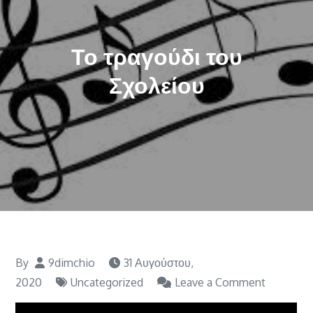
Το τραγούδι του
Σχολείου
By
9dimchio
31 Αυγούστου,
on
2020
Uncategorized
Leave a Comment
Το