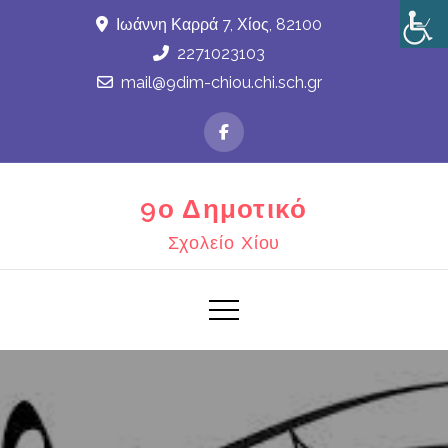
Skip
Ιωάννη Καρρά 7, Χίος, 82100
to
2271023103
content
mail@9dim-chiou.chi.sch.gr
9ο Δημοτικό
Σχολείο Χίου