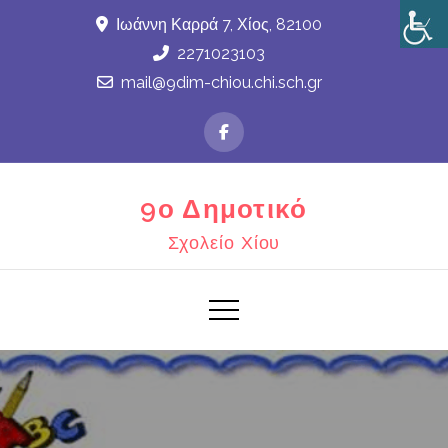
Skip
Ιωάννη Καρρά 7, Χίος, 82100
to
2271023103
content
mail@9dim-chiou.chi.sch.gr
9ο Δημοτικό
Σχολείο Χίου