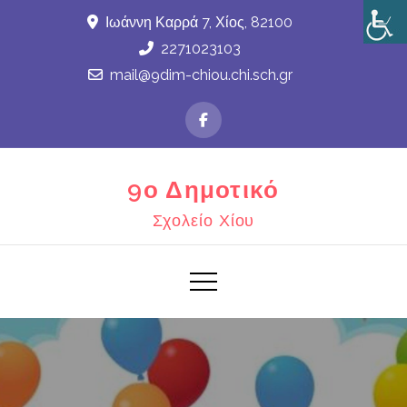
Skip
Ιωάννη Καρρά 7, Χίος, 82100
to
2271023103
content
mail@9dim-chiou.chi.sch.gr
9ο Δημοτικό
Σχολείο Χίου