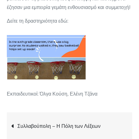
έζησαν μια εμπειρία γεμάτη ενθουσιασμό και συμμετοχή!
Δείτε τη δραστηριότητα εδώ:
Εκπαιδευτικοί: Όλγα Κούση, Ελένη Τζάνα
Πλοήγηση
Συλλαβούπολη – Η Πόλη των Λέξεων