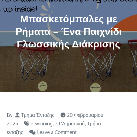
Μπασκετόμπαλες με
Ρήματα – Ένα Παιχνίδι
Γλωσσικής Διάκρισης
By
Τμήμα Ένταξης
20 Φεβρουαρίου,
2025
etwinning
,
ΣΤ'Δημοτικού
,
Τμήμα
on
ένταξης
Leave a Comment