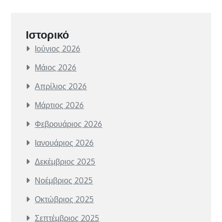
Ιστορικό
Ιούνιος 2026
Μάιος 2026
Απρίλιος 2026
Μάρτιος 2026
Φεβρουάριος 2026
Ιανουάριος 2026
Δεκέμβριος 2025
Νοέμβριος 2025
Οκτώβριος 2025
Σεπτέμβριος 2025