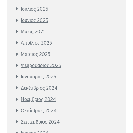
Ιούλιος 2025
Ιούνιος 2025
Μάιος 2025
Απρίλιος 2025
Μάρτιος 2025
Φεβρουάριος 2025
Ιανουάριος 2025
Δεκέμβριος 2024
Νοέμβριος 2024
Οκτώβριος 2024
Σεπτέμβριος 2024
Ιούνιος 2024