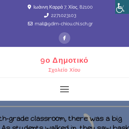
Skip
Ιωάννη Καρρά 7, Χίος, 82100
to
2271023103
content
mail@9dim-chiou.chi.sch.gr
9ο Δημοτικό
Σχολείο Χίου