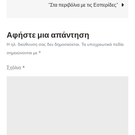
άρθρων
“Στα περιβόλια με τις Εσπερίδες”
Αφήστε μια απάντηση
Η ηλ. διεύθυνση σας δεν δημοσιεύεται.
Τα υποχρεωτικά πεδία
σημειώνονται με
*
Σχόλιο
*