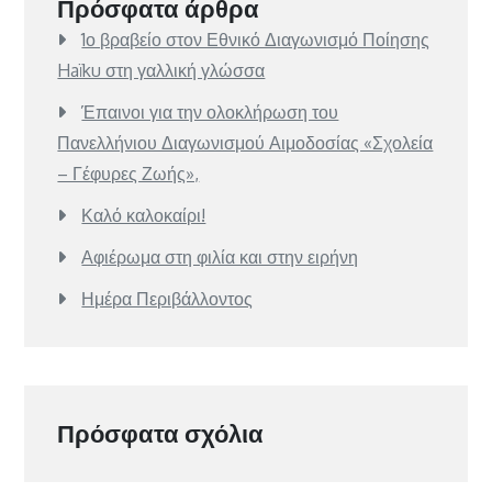
Πρόσφατα άρθρα
1ο βραβείο στον Εθνικό Διαγωνισμό Ποίησης
Haïku στη γαλλική γλώσσα
Έπαινοι για την ολοκλήρωση του
Πανελλήνιου Διαγωνισμού Αιμοδοσίας «Σχολεία
– Γέφυρες Ζωής»,
Καλό καλοκαίρι!
Αφιέρωμα στη φιλία και στην ειρήνη
Ημέρα Περιβάλλοντος
Πρόσφατα σχόλια