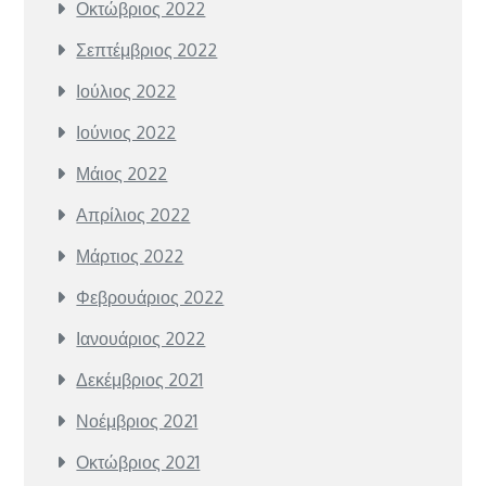
Οκτώβριος 2022
Σεπτέμβριος 2022
Ιούλιος 2022
Ιούνιος 2022
Μάιος 2022
Απρίλιος 2022
Μάρτιος 2022
Φεβρουάριος 2022
Ιανουάριος 2022
Δεκέμβριος 2021
Νοέμβριος 2021
Οκτώβριος 2021