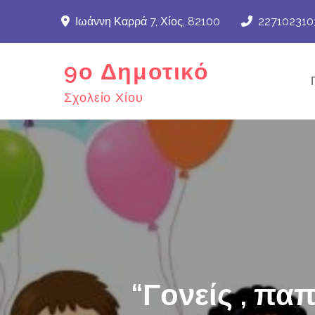
Skip
Ιωάννη Καρρά 7, Χίος, 82100
227102310
to
content
9ο Δημοτικό
Σχολείο Χίου
“Γονείς , πα