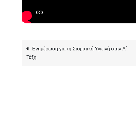
Πλοήγηση
Ενημέρωση για τη Στοματική Υγιεινή στην Α΄
Τάξη
άρθρων