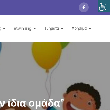
ς
etwinning
Τμήματα
Χρήσιμα
ν ίδια ομάδα”