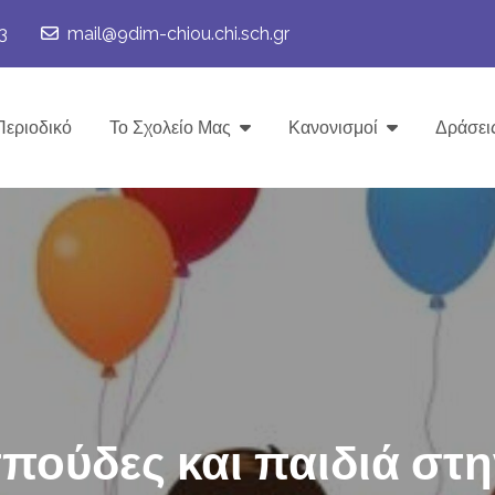
3
mail@9dim-chiou.chi.sch.gr
Περιοδικό
Το Σχολείο Μας
Κανονισμοί
Δράσει
ππούδες και παιδιά στη