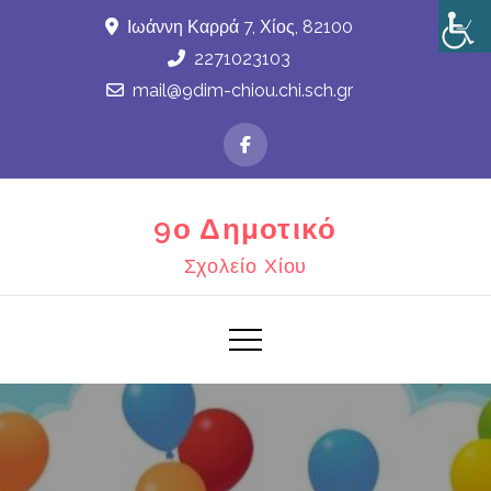
Skip
Ιωάννη Καρρά 7, Χίος, 82100
to
2271023103
content
mail@9dim-chiou.chi.sch.gr
9ο Δημοτικό
Σχολείο Χίου