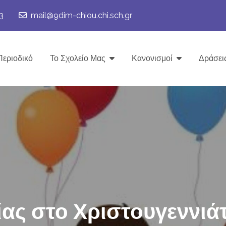
3
mail@9dim-chiou.chi.sch.gr
Περιοδικό
Το Σχολείο Μας
Κανονισμοί
Δράσει
ίας στο Χριστουγεννιάτ