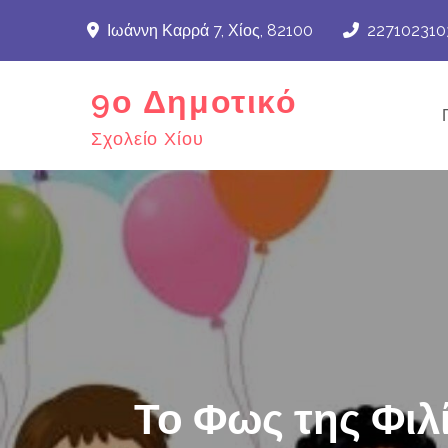
Skip
Ιωάννη Καρρά 7, Χίος, 82100
227102310
to
content
9ο Δημοτικό
Σχολείο Χίου
Το Φως της Φιλ