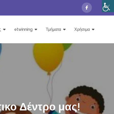
ς
etwinning
Τμήματα
Χρήσιμα
ικο Δέντρο μας!