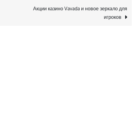
Акции казино Vavada и новое зеркало для
игроков