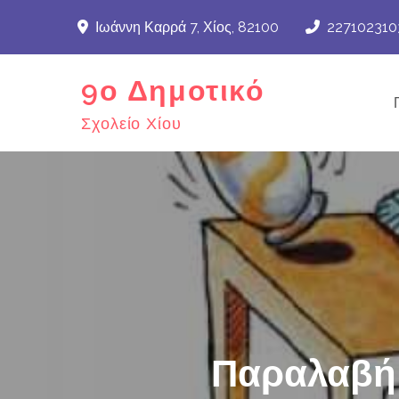
Skip
Ιωάννη Καρρά 7, Χίος, 82100
227102310
to
content
9ο Δημοτικό
Σχολείο Χίου
Παραλαβή