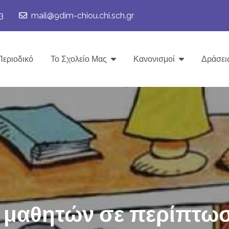
3
mail@9dim-chiou.chi.sch.gr
Περιοδικό
Το Σχολείο Μας
Κανονισμοί
Δράσει
 μαθητών σε περίπτωσ