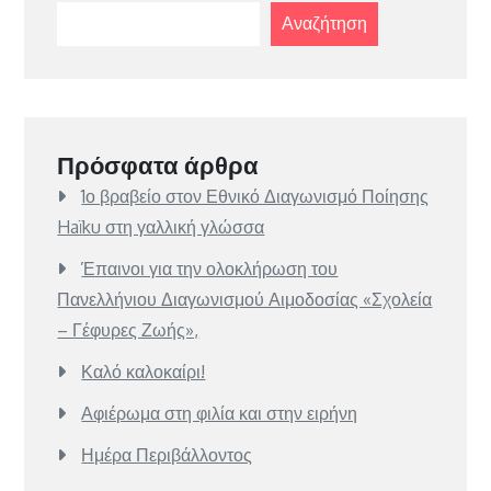
Αναζήτηση
Πρόσφατα άρθρα
1ο βραβείο στον Εθνικό Διαγωνισμό Ποίησης
Haïku στη γαλλική γλώσσα
Έπαινοι για την ολοκλήρωση του
Πανελλήνιου Διαγωνισμού Αιμοδοσίας «Σχολεία
– Γέφυρες Ζωής»,
Καλό καλοκαίρι!
Αφιέρωμα στη φιλία και στην ειρήνη
Ημέρα Περιβάλλοντος