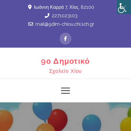
Skip
Ιωάννη Καρρά 7, Χίος, 82100
to
2271023103
content
mail@9dim-chiou.chi.sch.gr
9ο Δημοτικό
Σχολείο Χίου