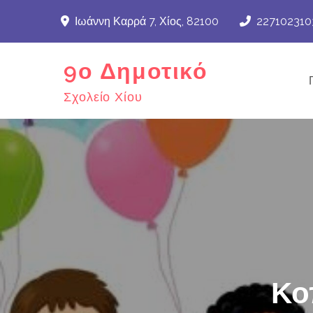
Skip
Ιωάννη Καρρά 7, Χίος, 82100
227102310
to
content
9ο Δημοτικό
Σχολείο Χίου
Κο