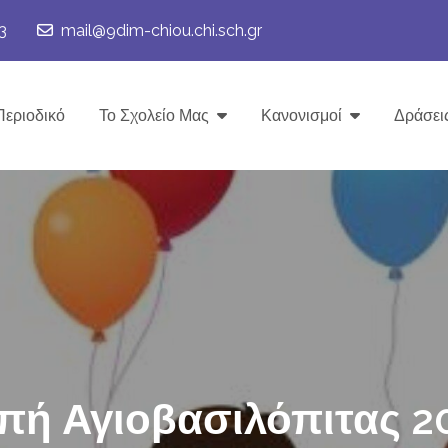
3
mail@9dim-chiou.chi.sch.gr
Περιοδικό
Το Σχολείο Μας
Κανονισμοί
Δράσει
πή Αγιοβασιλόπιτας 2