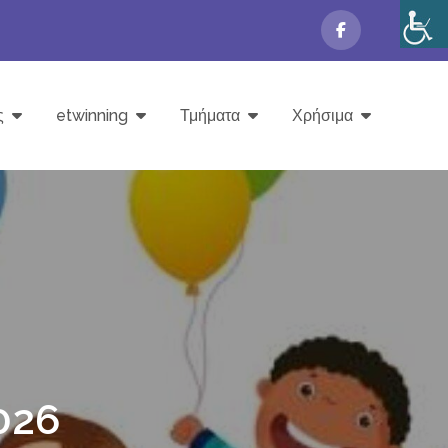
ς
etwinning
Τμήματα
Χρήσιμα
026